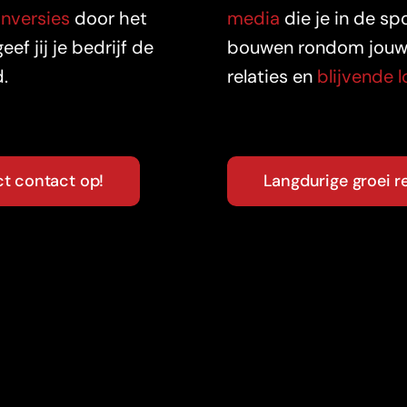
nversies
door het
media
die je in de sp
 jij je bedrijf de
bouwen rondom jouw m
d.
relaties en
blijvende lo
t contact op!
Langdurige groei r