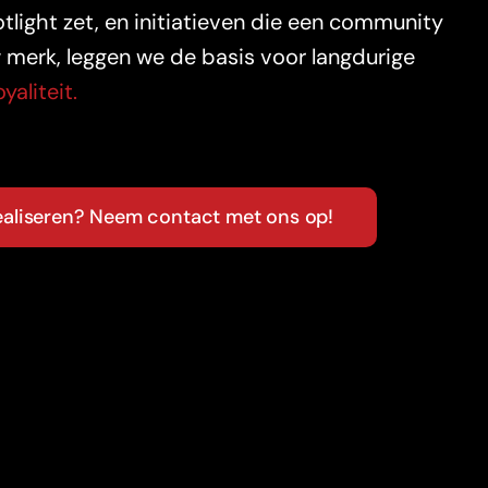
otlight zet, en initiatieven die een community
erk, leggen we de basis voor langdurige
yaliteit.
ealiseren? Neem contact met ons op!