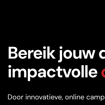
Skip
to
content
Bereik jouw 
impactvolle
Door innovatieve, online cam