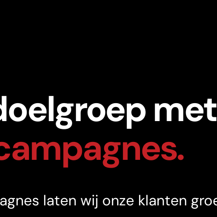
doelgroep met
ca
m
p
agne
s
.
pagnes laten wij onze klanten g