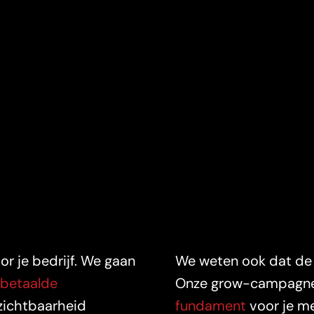
r je bedrijf. We gaan
We weten ook dat de m
be
taal
de
Onze grow-campagnes 
 zichtbaarheid
fundament
voor je me